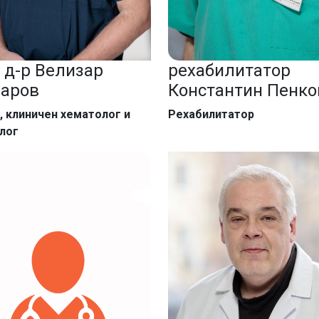
 д-р Велизар
рехабилитатор
аров
Константин Пенко
, клиничен хематолог и
Рехабилитатор
лог