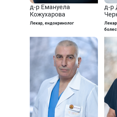
д-р Емануела
д-р
Кожухарова
Черк
Лекар, ендокринолог
Лекар
болес