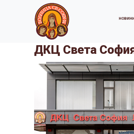
НОВИН
ДКЦ Света София