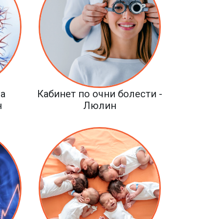
а
Кабинет по очни болести -
н
Люлин