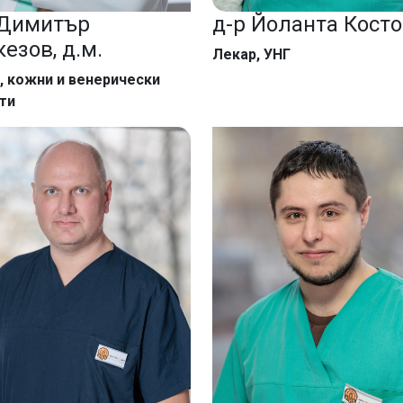
д-р Йоланта Кост
 Димитър
езов, д.м.
Лекар, УНГ
, кожни и венерически
ти