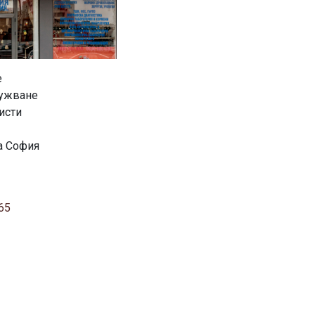
е
лужване
исти
а София
65