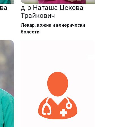
ова
д-р Наташа Цекова-
Трайкович
Лекар, кожни и венерически
болести