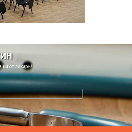
ТИН
 ни от лекари!