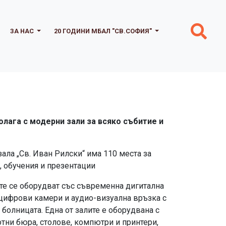
ЗА НАС
20 ГОДИНИ МБАЛ "СВ.СОФИЯ"
лага с модерни зали за всяко събитие и
ала „Св. Иван Рилски“ има 110 места за
, обучения и презентации
те се оборудват със съвременна дигитална
 цифрови камери и аудио-визуална връзка с
 болницата. Една от залите е оборудвана с
отни бюра, столове, компютри и принтери,