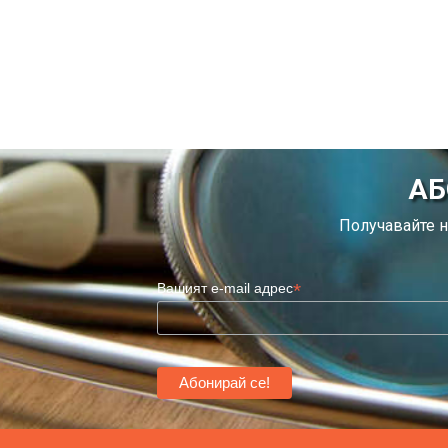
АБ
Получавайте н
*
Вашият e-mail адрес