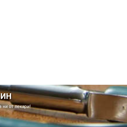
ТИН
 ни от лекари!