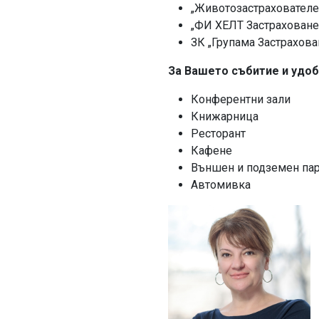
„Животозастрахователе
„ФИ ХЕЛТ Застраховане
ЗК „Групама Застрахова
За Вашето събитие и удоб
Конферентни зали
Книжарница
Ресторант
Кафене
Външен и подземен па
Автомивка