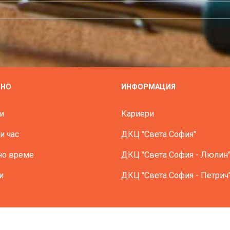
ЗНО
ИНФОРМАЦИЯ
и
Кариери
и час
ДКЦ "Света София"
но време
ДКЦ "Света София - Люлин
и
ДКЦ "Света София - Петрич
ички права запазени - МБАЛ Света София © All Rights Reser