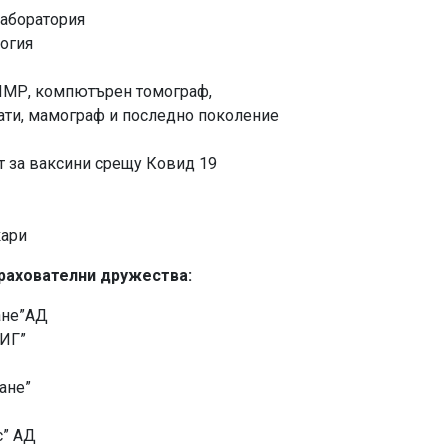
аборатория
огия
 ЯМР, компютърен томограф,
ати, мамограф и последно поколение
 за ваксини срещу Ковид 19
екари
рахователни дружества:
ане”АД
ВИГ”
ане”
с” АД