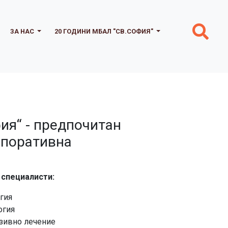
ЗА НАС
20 ГОДИНИ МБАЛ "СВ.СОФИЯ"
ия“ - предпочитан
рпоративна
 специалисти:
гия
огия
нзивно лечение