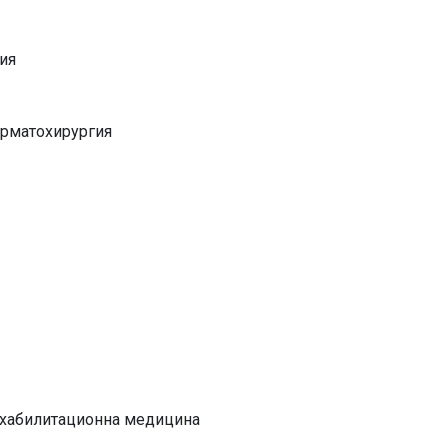
ия
ерматохирургия
ехабилитационна медицина