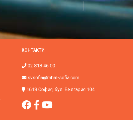
КОНТАКТИ
02 818 46 00
svsofia@mbal-sofia.com
"
1618 София, бул. България 104
"
ved