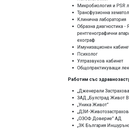
Микробиология и PSR л
Трансфузионна хематол
Клинична лаборатория
Образна диагностика -
рентгенографични апар
ехограф
Имунизационен кабинет
Психолог
Ултразвуков кабинет
Общопрактикуващи л
Работим със здравнозаст
„Дженерали Застрахов
ЗАД „Булстрад Живот 
„Уника Живот”
„ДЗИ-Животозастрахов
„ОЗОФ Доверие” АД
„ЗК България Иншурън