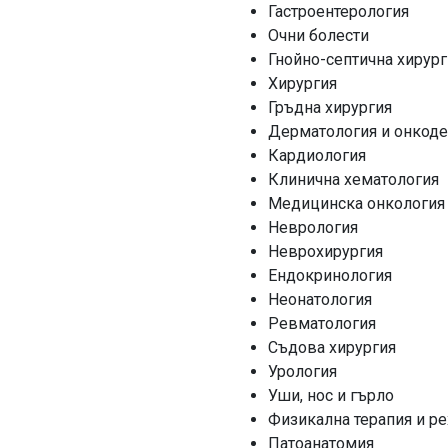
Гастроентерология
Очни болести
Гнойно-септична хирург
Хирургия
Гръдна хирургия
Дерматология и онкод
Кардиология
Клинична хематология
Медицинска онкология
Неврология
Неврохирургия
Ендокринология
Неонатология
Ревматология
Съдова хирургия
Урология
Уши, нос и гърло
Физикална терапия и р
Патоанатомия