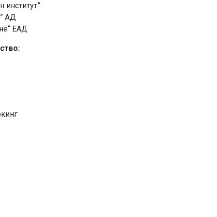
н институт”
” АД
не“ ЕАД
ство:
ркинг