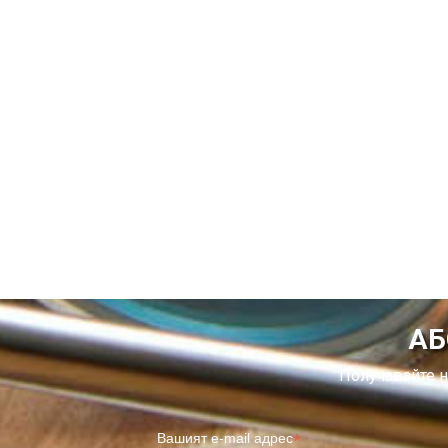
АБ
Получавайте н
*
Вашият e-mail адрес