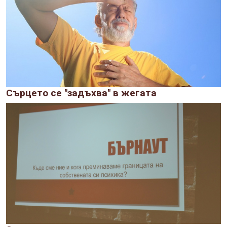
Сърцето се "задъхва" в жегата