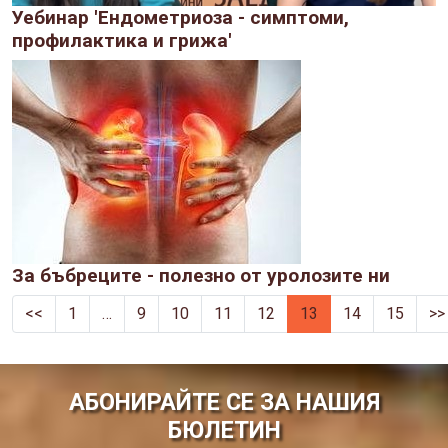
Уебинар 'Ендометриоза - симптоми,
профилактика и грижа'
За бъбреците - полезно от уролозите ни
<<
1
…
9
10
11
12
13
14
15
>>
АБОНИРАЙТЕ СЕ ЗА НАШИЯ
БЮЛЕТИН