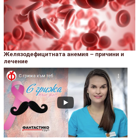
Желязодефицитната анемия – причини и
лечение