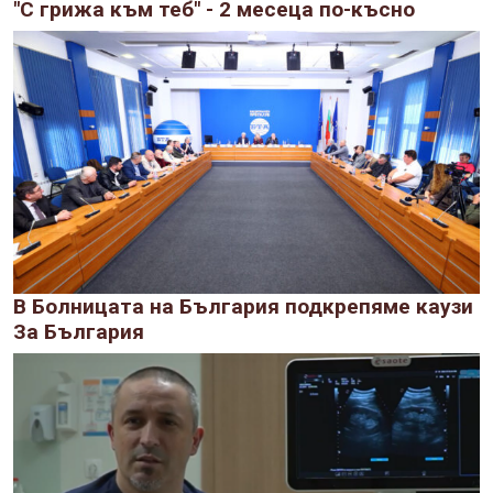
"С грижа към теб" - 2 месеца по-късно
В Болницата на България подкрепяме каузи
За България