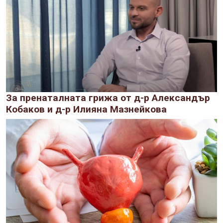
За пренаталната грижа от д-р Александър
Кобаков и д-р Илияна Мазнейкова