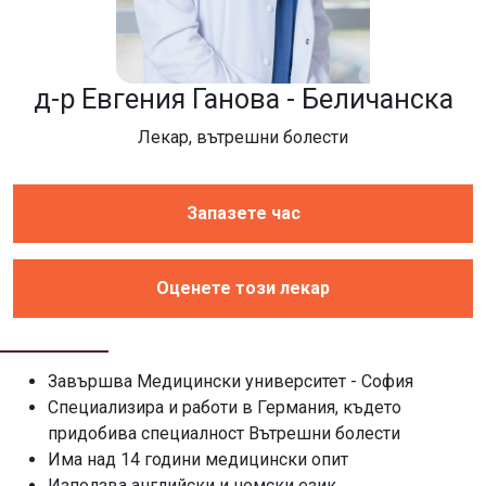
д-р Евгения Ганова - Беличанска
Лекар, вътрешни болести
Запазете час
Оценете този лекар
Завършва Медицински университет - София
Специализира и работи в Германия, където
придобива специалност Вътрешни болести
Има над 14 години медицински опит
Използва английски и немски език