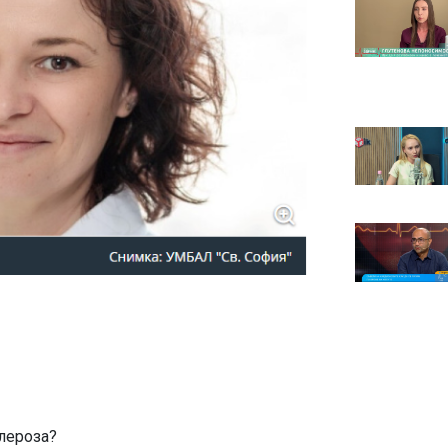
лероза?