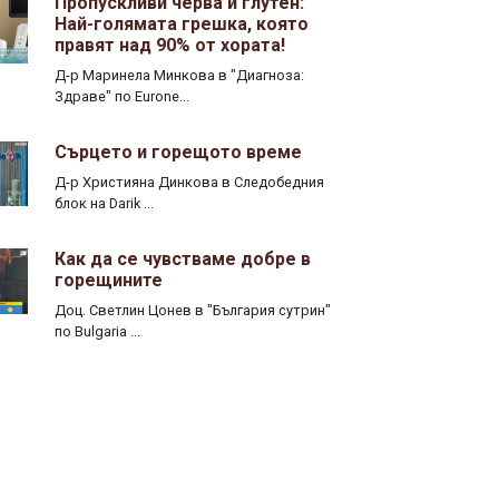
Пропускливи черва и глутен:
Най-голямата грешка, която
правят над 90% от хората!
Д-р Маринела Минкова в "Диагноза:
Здраве" по Eurone...
Сърцето и горещото време
Д-р Християна Динкова в Следобедния
блок на Darik ...
Как да се чувстваме добре в
горещините
Доц. Светлин Цонев в "България сутрин"
по Bulgaria ...