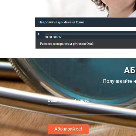
АБ
Получавайте н
*
Вашият e-mail адрес