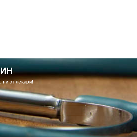
ТИН
 ни от лекари!