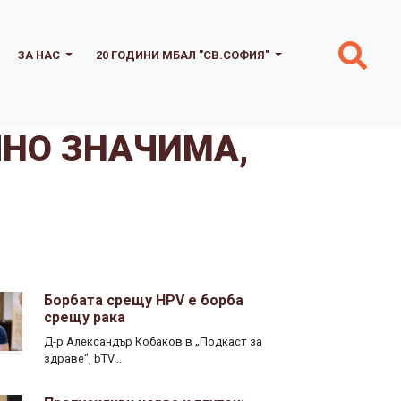
ЗА НАС
20 ГОДИНИ МБАЛ "СВ.СОФИЯ"
ЛНО ЗНАЧИМА,
Борбата срещу HPV е борба
срещу рака
Д-р Александър Кобаков в „Подкаст за
здраве", bTV...